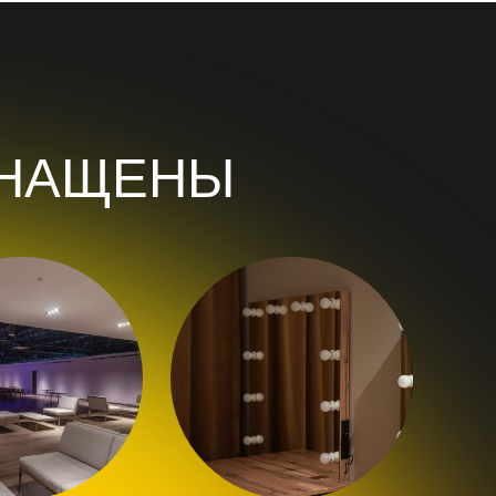
Гримерными комнатами и
гардеробами