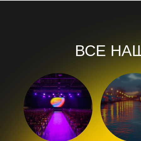
Мощным современным тех.
Парковками на закрыто
оборудованием
территории