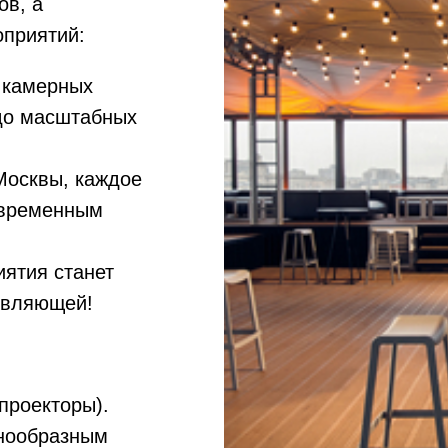
ов, а
оприятий:
 камерных
до масштабных
Москвы, каждое
овременным
иятия станет
овляющей!
 проекторы).
знообразным