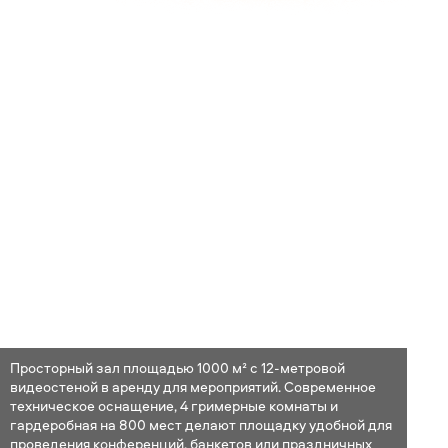
Просторный зал площадью 1000 м² с 12-метровой
видеостеной в аренду для мероприятий. Современное
ООО «ОМЕГА ИВЕНТС»
техническое оснащение, 4 гримерные комнаты и
ИНН/КПП - 9707041953/770701001,
гардеробная на 800 мест делают площадку удобной для
ОГРН - 1257700008170,
проведения конференций, банкетов или праздничных
Банк ПАО «СБЕРБАНК»,