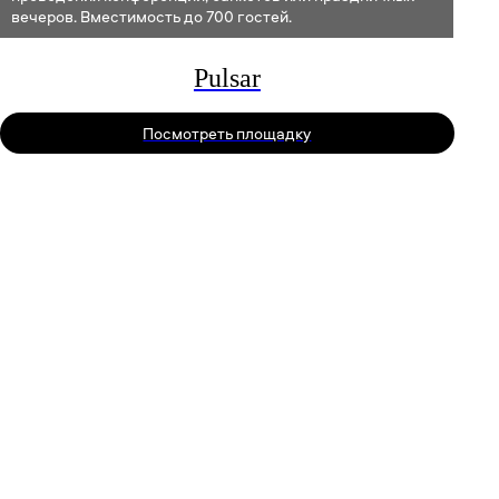
вечеров. Вместимость до 700 гостей.
Расчетный счет - 40702810738710000931,
Кор. счет - 30101810400000000225,
БИК - 044525225
Pulsar
Разработка сайта
Посмотреть площадку