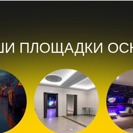
й
Отдельными входными
Вип-зонами
группами