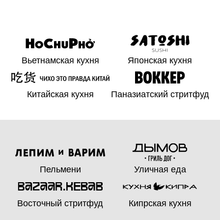
Кофе и авторские
Дагестанская кухня
десетры
Гавайские поке
Веганская еда и
десерты