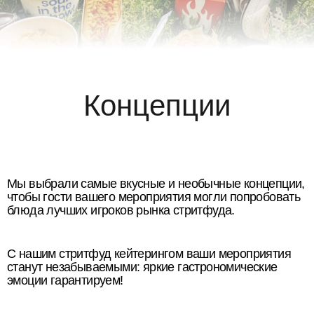
Концепции
Вьетнамская кухня
Японская кухня
Китайская кухня
Паназиатский стритфуд
Мы выбрали самые вкусные и необычные концепции,
чтобы гости вашего мероприятия могли попробовать
блюда лучших игроков рынка стритфуда.
Пельмени
Уличная еда
С нашим стритфуд кейтерингом ваши мероприятия
Восточный стритфуд
Кипрская кухня
станут незабываемыми: яркие гастрономические
эмоции гарантируем!