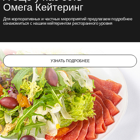
Омега Кейтеринг
Для корпоративных и частных мероприятий предлагаем подробнее
ознакомиться с нашим кейтерингом ресторанного уровня
ООО «ОМЕГА ИВЕНТС»
ИНН/КПП - 9707041953/770701001,
ОГРН - 1257700008170,
Банк ПАО «СБЕРБАНК»,
УЗНАТЬ ПОДРОБНЕЕ
Расчетный счет - 40702810738710000931,
Кор. счет - 30101810400000000225,
БИК - 044525225
Политика конфиденциальности
© Все права защищены, 2026
Разработка сайта