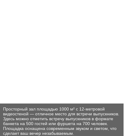
Просторный зал площадью 1000 м² с 12-метровой
видеостеной — отличное место для встречи выпускников.
Здесь можно отметить встречу выпускников в формате
ООО «ОМЕГА ИВЕНТС»
банкета на 500 гостей или фуршета на 700 человек.
ИНН/КПП - 9707041953/770701001,
Площадка оснащена современным звуком и светом, что
ОГРН - 1257700008170,
сделает ваш вечер незабываемым.
Банк ПАО «СБЕРБАНК»,