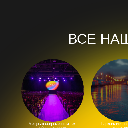
Мощным современным тех.
Парковками на закрыто
оборудованием
территории