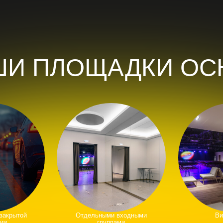
й
Отдельными входными
Вип-зонами
группами