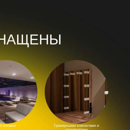
Гримерными комнатами и
гардеробами