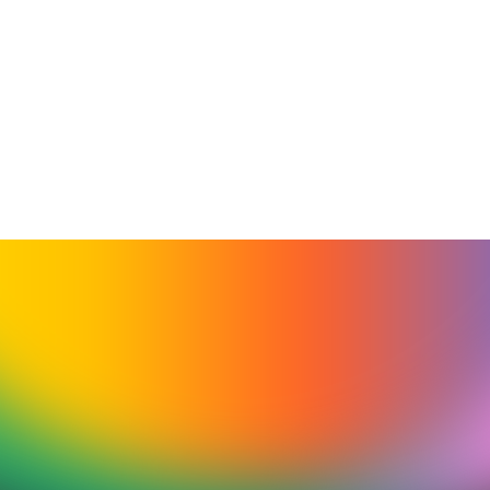
ООО «ОМЕГА ИВЕНТС»
ИНН/КПП - 9707041953/770701001,
ОГРН - 1257700008170,
Банк ПАО «СБЕРБАНК»,
Расчетный счет - 40702810738710000931,
Кор. счет - 30101810400000000225,
БИК - 044525225